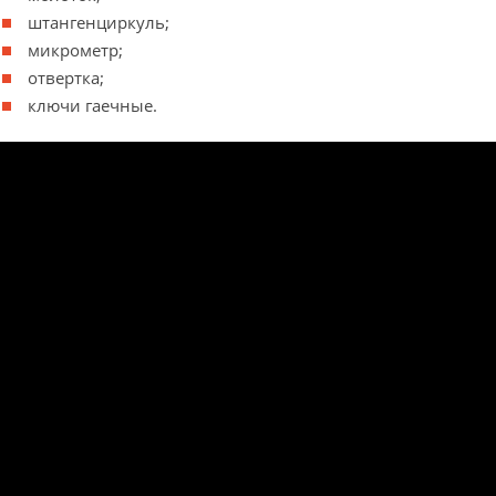
штангенциркуль;
микрометр;
отвертка;
ключи гаечные.