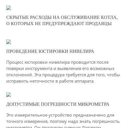
21-10-2025
СКРЫТЫЕ РАСХОДЫ НА ОБСЛУЖИВАНИЕ КОТЛА,
0
О КОТОРЫХ НЕ ПРЕДУПРЕЖДАЮТ ПРОДАВЦЫ
442
10-03-2015
ПРОВЕДЕНИЕ ЮСТИРОВКИ НИВЕЛИРА
29
Процесс юстировки нивелира проводится после
6374
поверки инструмента и выявления его возможных
отклонений. Эта процедура требуется для того, чтобы
исправить неточности в работе аппарата.
04-03-2015
ДОПУСТИМЫЕ ПОГРЕШНОСТИ МИКРОМЕТРА
33
Это измерительное устройство предназначено для
4675
точного измерения, поэтому надо знать погрешность
микрометра. Он придуман ученым Лораном