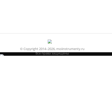
© Copyright 2014–2026, moiinstrumenty.ru
Все права защищены
Строительные
Стандартные
Измерительные
Режущие
Абразивные
Сварочный
Электроинструмент
Бензоинструмент
Расходный материал