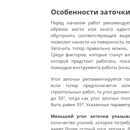
Особенности заточки
Перед началом работ рекомендует
обрезок жести или иного иденти
обустроить соответствующий выр
позволит нанести на поверхность л
Заточить топор правильно можно, т
Среди факторов, которые станут в
которой предстоит работать; пок
помощью инструмента работы (колка
Угол заточки регламентируется го
если топор предполагается ис
строительных работ, то угол должен
до 30°, тогда как угол заточки пл
быть равен 35°. Указанные парамет
Меньший угол заточки указыва
количество усилий, которое потре
имеет более острый угол заточки, б