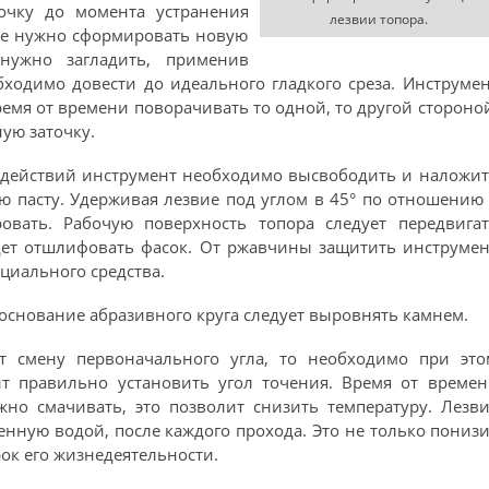
очку до момента устранения
лезвии топора.
ее нужно сформировать новую
нужно загладить, применив
бходимо довести до идеального гладкого среза. Инструме
емя от времени поворачивать то одной, то другой стороно
ую заточку.
действий инструмент необходимо высвободить и наложит
ю пасту. Удерживая лезвие под углом в 45° по отношению
ровать. Рабочую поверхность топора следует передвига
дет отшлифовать фасок. От ржавчины защитить инструмен
циального средства.
 основание абразивного круга следует выровнять камнем.
ет смену первоначального угла, то необходимо при это
ит правильно установить угол точения. Время от време
жно смачивать, это позволит снизить температуру. Лезв
енную водой, после каждого прохода. Это не только пониз
рок его жизнедеятельности.