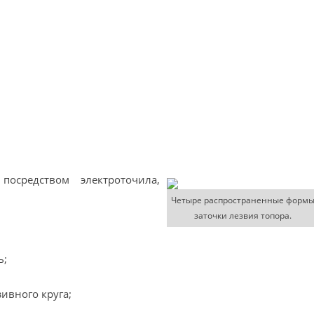
осредством электроточила,
Четыре распространенные форм
заточки лезвия топора.
ь;
ивного круга;