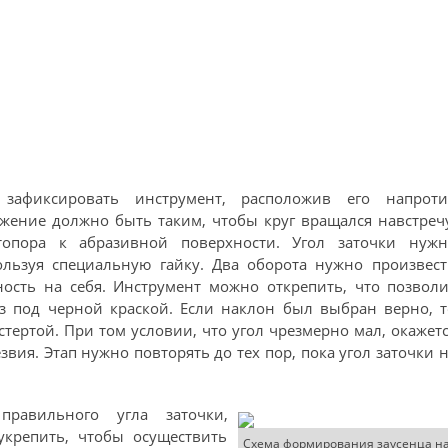
зафиксировать инструмент, расположив его напроти
ожение должно быть таким, чтобы круг вращался навстреч
топора к абразивной поверхности. Угол заточки нужн
ользуя специальную гайку. Два оборота нужно произвес
ность на себя. Инструмент можно открепить, что позвол
з под черной краской. Если наклон был выбран верно, т
тертой. При том условии, что угол чрезмерно мал, окажет
звия. Этап нужно повторять до тех пор, пока угол заточки 
правильного угла заточки,
крепить, чтобы осуществить
Схема формирования заусенца н