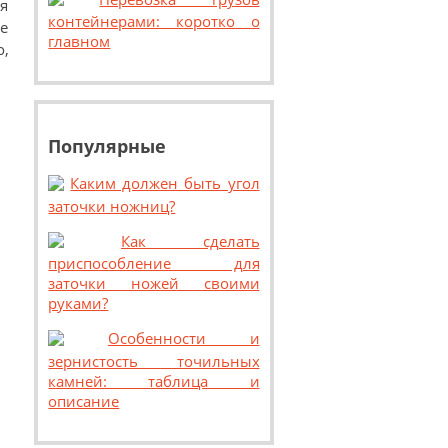
ля
контейнерами: коротко о
ее
главном
о,
Популярные
Каким должен быть угол
заточки ножниц?
Как сделать
приспособление для
заточки ножей своими
руками?
Особенности и
зернистость точильных
камней: таблица и
описание