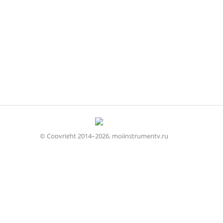
© Copyright 2014–2026, moiinstrumenty.ru
Все права защищены
Строительные
Стандартные
Измерительные
Режущие
Абразивные
Сварочный