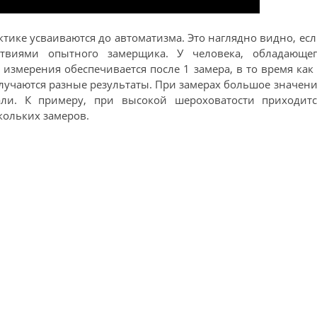
ктике усваиваются до автоматизма. Это наглядно видно, ес
ствиями опытного замерщика. У человека, обладающег
змерения обеспечивается после 1 замера, в то время как
лучаются разные результаты. При замерах большое значен
али. К примеру, при высокой шероховатости приходитс
кольких замеров.