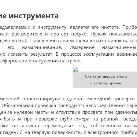
ие инструмента
дъявляемых к инструменту, является его чистота. Приб
ли растворителе и протерт насухо. Нельзя пользоватьс
ей смазкой. Появлению слоя металлических опилок на те
ть его намагничивание. Измерение намагниченны
о исказить результат. В процессе эксплуатации возника
 деформации и нарушения настроек.
Схема универсального
штангенциркуля.
змерений штангенциркули подлежат ежегодной проверке 
 Обязательная проверка проводится непосредственно пер
дение нулевой черты и отсутствие просвета при сдвинут
но быть и при проверке глубиномера на ровной твердо
губки не должна перемещаться под собственным весом
т падений на твердую поверхность. У электронного прибо