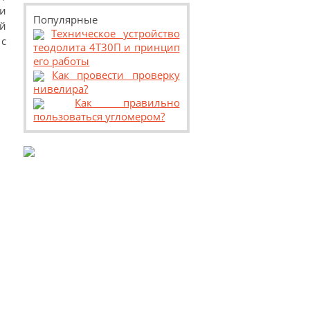
и
Популярные
й
Техническое устройство
 с
теодолита 4Т30П и принцип
его работы
Как провести проверку
нивелира?
Как правильно
пользоваться угломером?