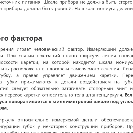
источник питания. Шкала прибора не должна быть стерто
а прибора должна быть ровной. На шкале нониуса делени
го фактора
рения играет человеческий фактор. Измеряющий долже
и. При снятии показаний штангенциркуля линия взгляд
оскости каретки, на которой находится шкала нониуса
ыть расположена в плоскости замеряемого сечения. Лева
убку, а правая управляет движением каретки. Пере
ра губки прижимаются к детали воздействием на губк
тия следует обязательно затягивать стопорный винт н
ся перекос каретки относительно тела штангенциркуля.
Есл
иуса поворачивается к миллиметровой шкале под углом
ям.
ркуля относительно измеряемой детали обеспечиваетс
гурации губок у некоторых конструкций приборов. Пр
я линейка штангенциркуля должна плотно ложиться на тор