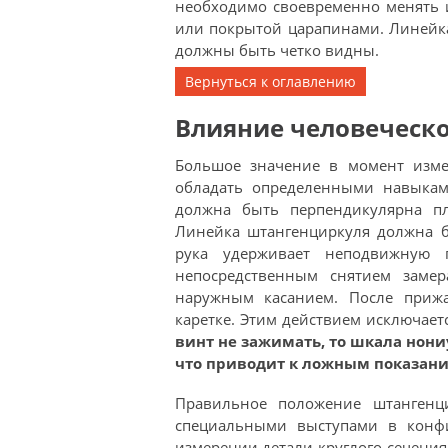
необходимо своевременно менять 
или покрытой царапинами. Линейк
должны быть четко видны.
Вернуться к оглавлению
Влияние человеческо
Большое значение в момент изме
обладать определенными навыкам
должна быть перпендикулярна пл
Линейка штангенциркуля должна б
рука удерживает неподвижную г
непосредственным снятием заме
наружным касанием. После прижа
каретке. Этим действием исключает
винт не зажимать, то шкала нон
что приводит к ложным показани
Правильное положение штангенци
специальными выступами в конфи
измерении детали круглого сечени