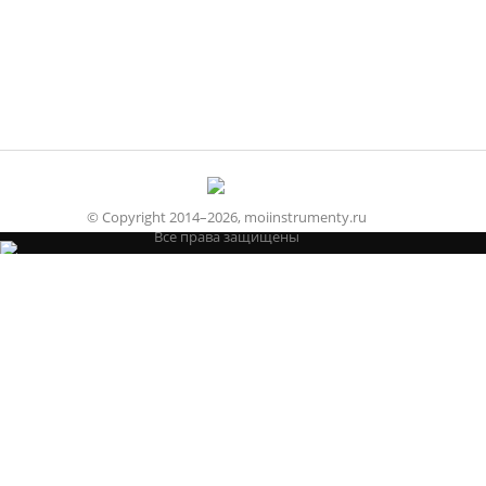
© Copyright 2014–2026, moiinstrumenty.ru
Все права защищены
Строительные
Стандартные
Измерительные
Режущие
Абразивные
Сварочный
Электроинструмент
Бензоинструмент
Расходный материал