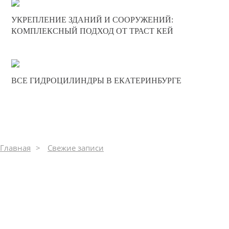
24-11-2024
УКРЕПЛЕНИЕ ЗДАНИЙ И СООРУЖЕНИЙ:
0
КОМПЛЕКСНЫЙ ПОДХОД ОТ ТРАСТ КЕЙ
312
21-08-2024
ВСЕ ГИДРОЦИЛИНДРЫ В ЕКАТЕРИНБУРГЕ
0
286
Главная
Свежие записи