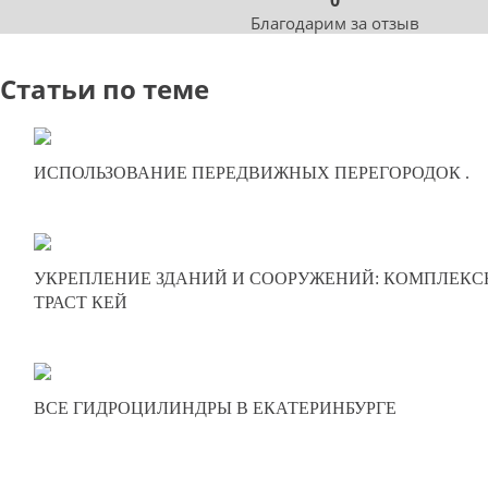
0
Благодарим за отзыв
Статьи по теме
20-01-2025
ИСПОЛЬЗОВАНИЕ ПЕРЕДВИЖНЫХ ПЕРЕГОРОДОК .
0
248
24-11-2024
УКРЕПЛЕНИЕ ЗДАНИЙ И СООРУЖЕНИЙ: КОМПЛЕКС
0
ТРАСТ КЕЙ
312
21-08-2024
ВСЕ ГИДРОЦИЛИНДРЫ В ЕКАТЕРИНБУРГЕ
0
286