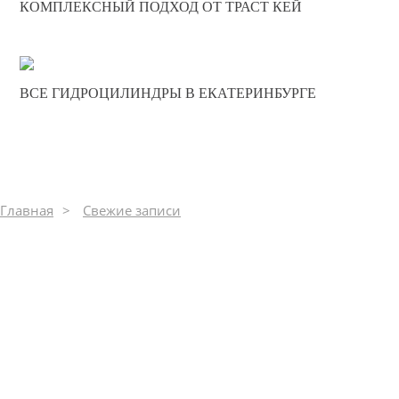
0
КОМПЛЕКСНЫЙ ПОДХОД ОТ ТРАСТ КЕЙ
312
21-08-2024
ВСЕ ГИДРОЦИЛИНДРЫ В ЕКАТЕРИНБУРГЕ
0
287
Главная
Свежие записи