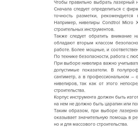
Чтобы правильно выбрать лазерный ни
Сначала следует определиться с фирм
точность разметки, рекомендуется
Например, нивелиры Condtrol Micro 
строительных инструментов.
Также следует обратить внимание н
обладают вторым классом безопаснос
работе. Более мощные, и соответстве
По технике безопасности, работа с л
При выборе нивелира важно учитыват
допустимые показатели. В полупро
сантиметр, а в профессиональном – 
нивелиров, так как от этого непоср
строительства.
Корпус инструмента должен быть изго
на нем не должно быть царапин или п
Таким образом, при выборе лазерног
оказывает значительную помощь в рем
но и для массового строительства.