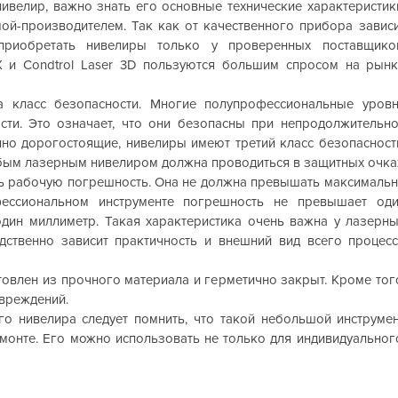
велир, важно знать его основные технические характеристик
ой-производителем. Так как от качественного прибора завис
 приобретать нивелиры только у проверенных поставщико
X и Condtrol Laser 3D пользуются большим спросом на рын
а класс безопасности. Многие полупрофессиональные уров
ти. Это означает, что они безопасны при непродолжительн
нно дорогостоящие, нивелиры имеют третий класс безопасност
юбым лазерным нивелиром должна проводиться в защитных очка
ь рабочую погрешность. Она не должна превышать максималь
фессиональном инструменте погрешность не превышает од
один миллиметр. Такая характеристика очень важна у лазерн
едственно зависит практичность и внешний вид всего процес
товлен из прочного материала и герметично закрыт. Кроме тог
овреждений.
о нивелира следует помнить, что такой небольшой инструме
онте. Его можно использовать не только для индивидуальног