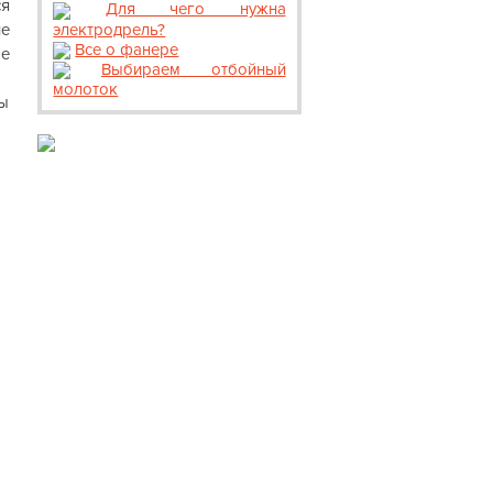
ся
Для чего нужна
электродрель?
ие
Все о фанере
ые
Выбираем отбойный
молоток
бы