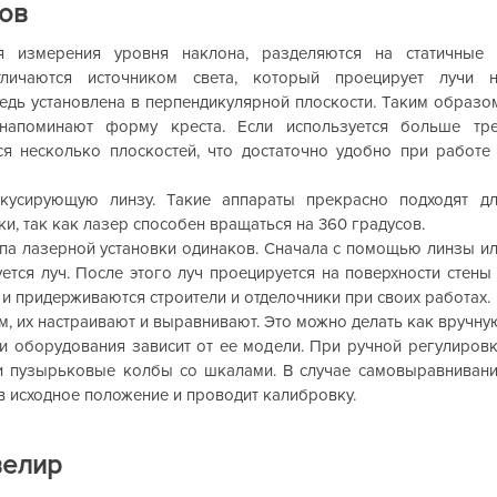
ов
я измерения уровня наклона, разделяются на статичные
тличаются источником света, который проецирует лучи н
едь установлена в перпендикулярной плоскости. Таким образо
напоминают форму креста. Если используется больше тр
ся несколько плоскостей, что достаточно удобно при работе
кусирующую линзу. Такие аппараты прекрасно подходят д
и, так как лазер способен вращаться на 360 градусов.
па лазерной установки одинаков. Сначала с помощью линзы и
тся луч. После этого луч проецируется на поверхности стены
 и придерживаются строители и отделочники при своих работах.
, их настраивают и выравнивают. Это можно делать как вручну
ки оборудования зависит от ее модели. При ручной регулиров
и пузырьковые колбы со шкалами. В случае самовыравниван
в исходное положение и проводит калибровку.
велир