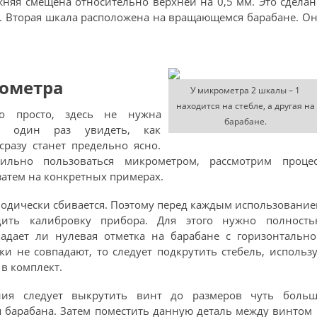
жняя смещена относительно верхней на 0,5 мм. Это сдела
я. Вторая шкала расположена на вращающемся барабане. О
ометра
У микрометра 2 шкалы – 1
находится на стебле, а другая на
но просто, здесь не нужна
барабане.
е, один раз увидеть, как
сразу станет предельно ясно.
ильно пользоваться микрометром, рассмотрим процес
затем на конкретных примерах.
иодически сбивается. Поэтому перед каждым использовани
дить калибровку прибора. Для этого нужно полность
падает ли нулевая отметка на барабане с горизонтально
ки не совпадают, то следует подкрутить стебель, использ
в комплект.
ния следует выкрутить винт до размеров чуть больш
 барабана. Затем поместить данную деталь между винтом