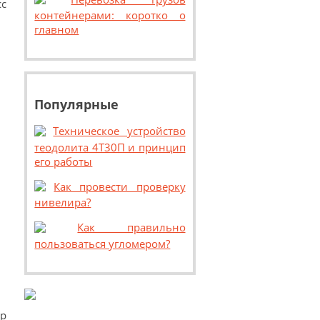
сс
контейнерами: коротко о
главном
Популярные
Техническое устройство
теодолита 4Т30П и принцип
его работы
Как провести проверку
нивелира?
Как правильно
пользоваться угломером?
р