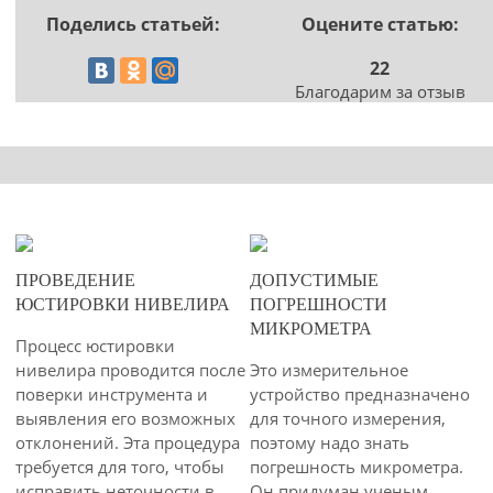
Поделись статьей:
Оцените статью:
22
Благодарим за отзыв
10-03-2015
04-03-2015
ПРОВЕДЕНИЕ
ДОПУСТИМЫЕ
29
33
ЮСТИРОВКИ НИВЕЛИРА
ПОГРЕШНОСТИ
МИКРОМЕТРА
6373
4673
Процесс юстировки
нивелира проводится после
Это измерительное
поверки инструмента и
устройство предназначено
выявления его возможных
для точного измерения,
отклонений. Эта процедура
поэтому надо знать
требуется для того, чтобы
погрешность микрометра.
исправить неточности в
Он придуман ученым