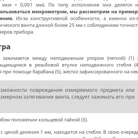
 мкм = 0,001 мм). По типу исполнения они делятся н
пользоваться микрометром, мы рассмотрим на пример
нения.
Из-за конструктивной особенности, а именно из-
ического винта длиной более 25 мм с соблюдением точнос
меров прибора.
тра
 зажимается между неподвижным упором (пяткой) (1) 
ащающимся в резьбовой втулке неподвижного стебля (4)
 при помощи барабана (5), жестко зафиксированного на не
озможности повреждения измеряемого предмета или
змерном затягивании винта, следует зажимать его при
бом положении кольцевой гайкой (3).
с ценой деления 1 мм, находится на стебле. В свою очеред