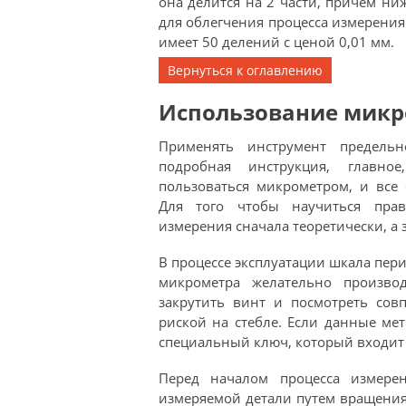
она делится на 2 части, причем ни
для облегчения процесса измерени
имеет 50 делений с ценой 0,01 мм.
Вернуться к оглавлению
Использование микр
Применять инструмент предель
подробная инструкция, главно
пользоваться микрометром, и все 
Для того чтобы научиться прав
измерения сначала теоретически, а 
В процессе эксплуатации шкала пер
микрометра желательно произво
закрутить винт и посмотреть сов
риской на стебле. Если данные мет
специальный ключ, который входит 
Перед началом процесса измере
измеряемой детали путем вращения