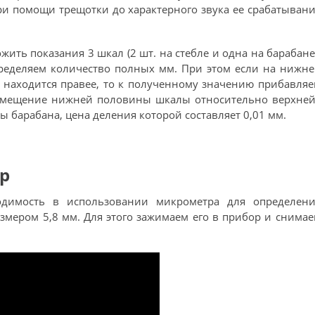
ри помощи трещотки до характерного звука ее срабатыван
ить показания 3 шкал (2 шт. на стебле и одна на барабане
ределяем количество полных мм. При этом если на нижн
 находится правее, то к полученному значению прибавля
 смещение нижней половины шкалы относительно верхней
 барабана, цена деления которой составляет 0,01 мм.
р
одимость в использовании микрометра для определени
змером 5,8 мм. Для этого зажимаем его в прибор и снима