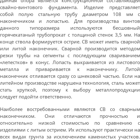
Данная опора является конструкционной составляющей
свайно-винтового фундамента. Изделие представляет
собой полую стальную трубу диаметром 108 мм с
наконечником и лопастью. Для производства винтов
данного типоразмера используются бесшовный
горячекатаный трубопрокат с толщиной стенок 3,5 мм. На
конце ствола формируется острие. СВ может иметь сварной
или литой наконечник. Сварной производится методом
резки трубы на сегменты с последующим свариванием
«лепестков» в конус. Лопасть выкраивается из листового
металла и приваривается к наконечнику. Литой
наконечник отливается сразу со шнековой частью. Если на
литейном производстве нарушена технология, сталь может
стать хрупкой, поэтому к выбору металлопродукции
следует подойти ответственно.
Наиболее востребованными являются СВ со сварным
наконечником. Они отличаются прочностью и
относительно низкой стоимостью по сравнению с
изделиями с литым острием. Их используют практически на
всех видах грунта за исключением каменистых участков.