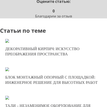
Оцените статью:
0
Благодарим за отзыв
Статьи по теме
10-07-2025
ДЕКОРАТИВНЫЙ КИРПИЧ: ИСКУССТВО
0
ПРЕОБРАЖЕНИЯ ПРОСТРАНСТВА
327
20-06-2025
БЛОК МОНТАЖНЫЙ ОПОРНЫЙ С ПЛОЩАДКОЙ:
0
ИНЖЕНЕРНОЕ РЕШЕНИЕ ДЛЯ ВЫСОТНЫХ РАБОТ
193
20-12-2024
ТАЛИ – НЕЗАМЕНИМОЕ ОБОРУДОВАНИЕ ДЛЯ