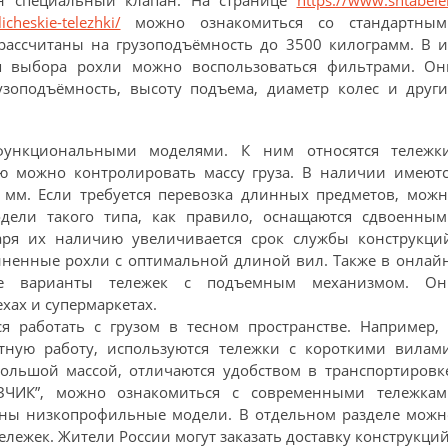
icheskie-telezhki/
можно ознакомиться со стандартным
рассчитаны на грузоподъёмность до 3500 килограмм. В 
я выбора рохли можно воспользоваться фильтрами. Он
зоподъёмность, высоту подъема, диаметр колес и други
функциональными моделями. К ним относятся тележки
 можно контролировать массу груза. В наличии имеютс
 мм. Если требуется перевозка длинных предметов, можн
дели такого типа, как правило, оснащаются сдвоенным
аря их наличию увеличивается срок службы конструкций
иненные рохли с оптимальной длиной вил. Также в онлай
ные варианты тележек с подъемным механизмом. Он
хах и супермаркетах.
я работать с грузом в тесном пространстве. Например,
тную работу, используются тележки с короткими вилами
ольшой массой, отличаются удобством в транспортировке
УЗЧИК”, можно ознакомиться с современными тележкам
лены низкопрофильные модели. В отдельном разделе можн
ележек. Жители России могут заказать доставку конструкций