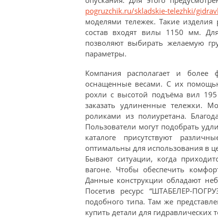
pogruzchik.ru/skladskie-telezhki/gidravl
моделями тележек. Такие изделия 
состав входят вилы 1150 мм. Дл
позволяют выбирать желаемую гру
параметры.
Компания располагает и более 
оснащенные весами. С их помощью
рохли с высотой подъёма вил 195
заказать удлиненные тележки. Мо
роликами из полиуретана. Благод
Пользователи могут подобрать удл
каталоге присутствуют различ
оптимальны для использования в це
Бывают ситуации, когда приходитс
вагоне. Чтобы обеспечить комфор
Данные конструкции обладают неб
Посетив ресурс “ШТАБЕЛЕР-ПОГР
подобного типа. Там же представ
купить детали для гидравлических т