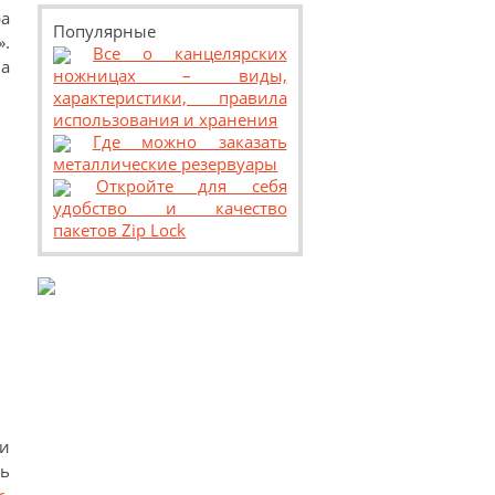
а
Популярные
.
Все о канцелярских
а
ножницах – виды,
характеристики, правила
использования и хранения
Где можно заказать
металлические резервуары
Откройте для себя
удобство и качество
пакетов Zip Lock
и
ь
r-