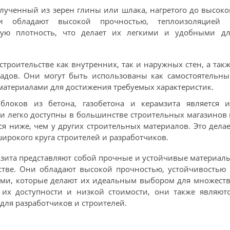
олученный из зерен глины или шлака, нагретого до высок
ки обладают высокой прочностью, теплоизоляцией 
кую плотность, что делает их легкими и удобными дл
троительстве как внутренних, так и наружных стен, а так
садов. Они могут быть использованы как самостоятельн
 материалами для достижения требуемых характеристик.
локов из бетона, газобетона и керамзита является и
ни легко доступны в большинстве строительных магазинов
ся ниже, чем у других строительных материалов. Это дела
рокого круга строителей и разработчиков.
амзита представляют собой прочные и устойчивые материал
стве. Они обладают высокой прочностью, устойчивостью
ами, которые делают их идеальным выбором для множеств
 их доступности и низкой стоимости, они также являют
ля разработчиков и строителей.