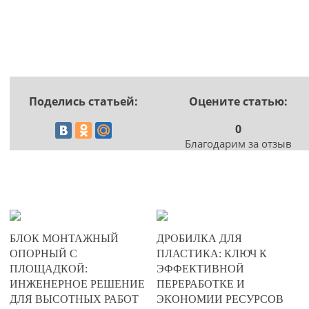
Поделись статьей:
Оцените статью:
0
Благодарим за отзыв
20-06-2025
17-05-2025
БЛОК МОНТАЖНЫЙ
ДРОБИЛКА ДЛЯ
0
0
ОПОРНЫЙ С
ПЛАСТИКА: КЛЮЧ К
ПЛОЩАДКОЙ:
ЭФФЕКТИВНОЙ
191
250
ИНЖЕНЕРНОЕ РЕШЕНИЕ
ПЕРЕРАБОТКЕ И
ДЛЯ ВЫСОТНЫХ РАБОТ
ЭКОНОМИИ РЕСУРСОВ