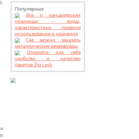
ю,
Популярные
Все о канцелярских
ножницах – виды,
характеристики, правила
использования и хранения
Где можно заказать
металлические резервуары
Откройте для себя
удобство и качество
пакетов Zip Lock
на
о