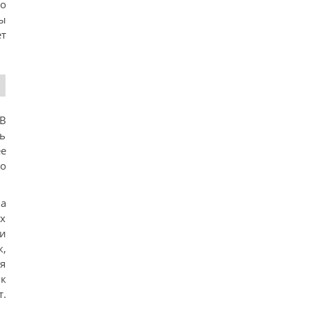
о
лы
ет
 В
ть
ее
го
а
ых
 и
,
ля
ик
т.