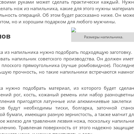
 своими руками может сделать практически каждый. Нужн
делать нож из напильника, какие для этого нужны материа
льность операций. Об этом будет рассказано ниже. Он мож
нтом, но и хорошим подарком для любого мужчины.
лов
Размеры напильника.
жа из напильника нужно подобрать подходящую заготовку.
овать напильник советского производства. Он должен име
 плоского прямоугольника (лучше ромбовидное). Последн
ьшую прочность, но такие напильники встречаются намно
жа нужно подобрать материал, из которого будет сделан
олений рог, кость, кожаный ремень или набор разноцветн
епления пригодятся латунные или алюминиевые заклепки
ов будут необходимы тиски, болгарка, заточной станок
й бумаги, имеющих разную зернистость, а также магнит д
ое железо для травления лезвия ножа, поскольку напильн
авлению. Травленая поверхность от этого надежно защищае