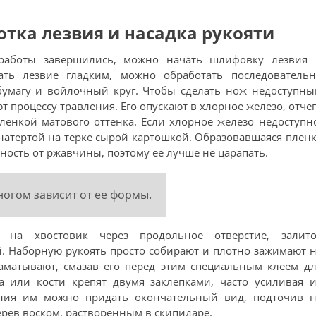
ка лезвия и насадка рукояти
 работы завершились, можно начать шлифовку лезвия 
ать лезвие гладким, можно обработать последовательн
бумагу и войлочный круг. Чтобы сделать нож недоступны
т процессу травления. Его опускают в хлорное железо, отче
ленкой матового оттенка. Если хлорное железо недоступн
натертой на терке сырой картошкой. Образовавшаяся плен
ость от ржавчины, поэтому ее лучше не царапать.
ногом зависит от ее формы.
 на хвостовик через продольное отверстие, залито
. Наборную рукоять просто собирают и плотно зажимают 
аматывают, смазав его перед этим специальным клеем дл
а или кости крепят двумя заклепками, часто усиливая и
ения им можно придать окончательный вид, подточив н
ерев воском, растворенным в скипидаре.