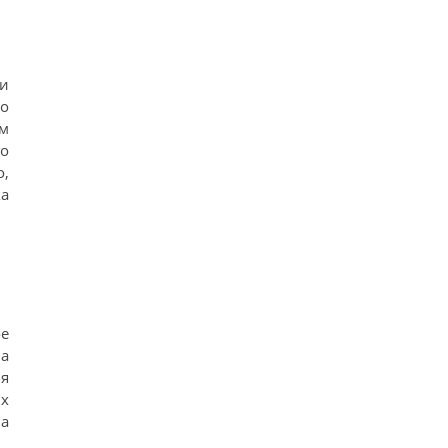
и
о
м
го
о,
ка
е
на
я
х
а