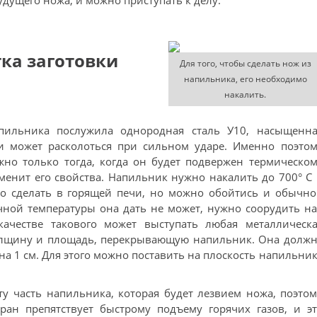
удущего ножа, и можно приступать к делу.
ка заготовки
Для того, чтобы сделать нож из
напильника, его необходимо
накалить.
пильника послужила однородная сталь У10, насыщенна
и может расколоться при сильном ударе. Именно поэтом
но только тогда, когда он будет подвержен термическо
менит его свойства. Напильник нужно накалить до 700° С
то сделать в горящей печи, но можно обойтись и обычн
очной температуры она дать не может, нужно соорудить н
ачестве такового может выступать любая металлическа
олщину и площадь, перекрывающую напильник. Она должн
а 1 см. Для этого можно поставить на плоскость напильни
у часть напильника, которая будет лезвием ножа, поэто
ран препятствует быстрому подъему горячих газов, и эт