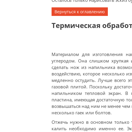
Осталось только нарисовать эскиз б
Вернуться к оглавлению
Термическая обработ
Материалом для изготовления на
углеродом. Она слишком хрупкая 
сделать нож из напильника возмож
воздействию, которое несколько из
медленно остудить. Лучше всего э
газовой плитой. Поскольку достат
напильником тепловой экран. В к
пластина, имеющая достаточную т
возвышаться над ним не менее чем н
несколько гаек или болтов.
Отжечь нужно в основном только т
калить необходимо именно ее. Эк