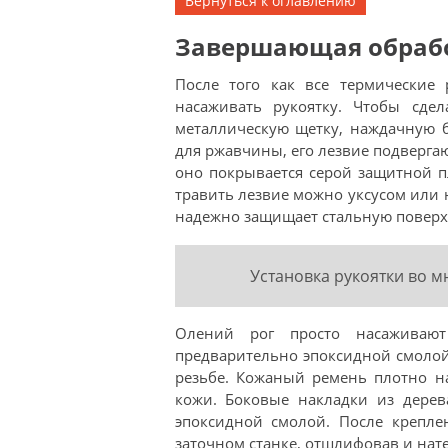
Вернуться к оглавлению
Завершающая обработ
После того как все термические
насаживать рукоятку. Чтобы сдел
металлическую щетку, наждачную 
для ржавчины, его лезвие подвергаю
оно покрывается серой защитной п
травить лезвие можно уксусом или 
надежно защищает стальную поверхн
Установка рукоятки во м
Олений рог просто насаживают
предварительно эпоксидной смолой
резьбе. Кожаный ремень плотно н
кожи. Боковые накладки из дерев
эпоксидной смолой. После крепл
заточном станке, отшлифовав и нат