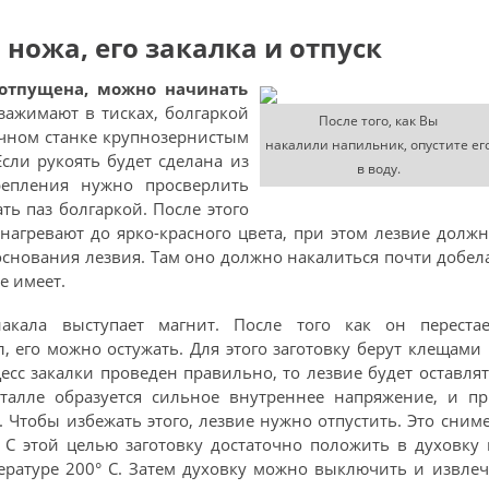
ножа, его закалка и отпуск
 отпущена, можно начинать
 зажимают в тисках, болгаркой
После того, как Вы
точном станке крупнозернистым
накалили напильник, опустите ег
сли рукоять будет сделана из
в воду.
репления нужно просверлить
ть паз болгаркой. После этого
 нагревают до ярко-красного цвета, при этом лезвие долж
основания лезвия. Там оно должно накалиться почти добел
е имеет.
акала выступает магнит. После того как он перестае
, его можно остужать. Для этого заготовку берут клещами
есс закалки проведен правильно, то лезвие будет оставля
талле образуется сильное внутреннее напряжение, и пр
 Чтобы избежать этого, лезвие нужно отпустить. Это сним
С этой целью заготовку достаточно положить в духовку
пературе 200° С. Затем духовку можно выключить и извле