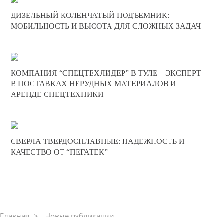
17-05-2025
ДИЗЕЛЬНЫЙ КОЛЕНЧАТЫЙ ПОДЪЕМНИК:
0
МОБИЛЬНОСТЬ И ВЫСОТА ДЛЯ СЛОЖНЫХ ЗАДАЧ
227
05-02-2025
КОМПАНИЯ “СПЕЦТЕХЛИДЕР” В ТУЛЕ – ЭКСПЕРТ
0
В ПОСТАВКАХ НЕРУДНЫХ МАТЕРИАЛОВ И
АРЕНДЕ СПЕЦТЕХНИКИ
310
18-12-2024
СВЕРЛА ТВЕРДОСПЛАВНЫЕ: НАДЕЖНОСТЬ И
0
КАЧЕСТВО ОТ “ПЕГАТЕК”
679
Главная
Новые публикации