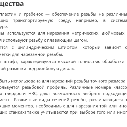
щества
пластин и гребенок — обеспечение резьбы на различны
ящих транспортируемую среду, например, в система
уре.
ы используются для нарезания метрических, дюймовых 
я используют резьбу с плавающим шагом.
дится с цилиндрическим штифтом, который зависит о
етки для нарезанной резьбы.
ет штифт, характеризуются высокой точностью обработки
ой разметки под резьбовую деталь.
быть использована для нарезаний резьбы точного размера
ользуется резьбовой профиль. Различные номера классо
х твердости HRC, дают возможность выбрать подходящи
мент. Различные виды сечений резьбы, различающиеся п
тящих моментов, необходимых для нарезания той или ино
щих станках) также учитываются при выборе того или ино