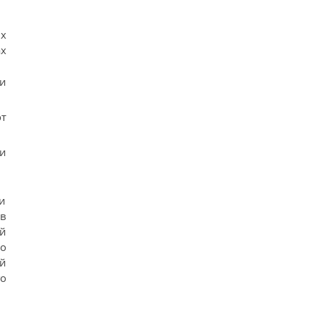
х
х
и
т
 и
 и
в
й
о
й
го