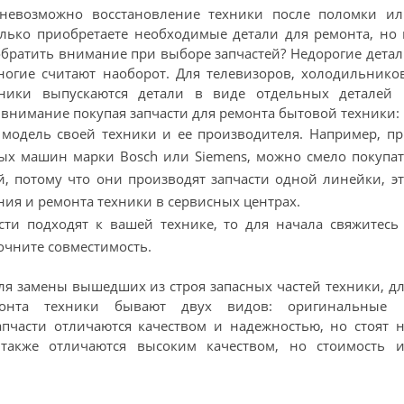
 невозможно восстановление техники после поломки ил
только приобретаете необходимые детали для ремонта, но
 обратить внимание при выборе запчастей? Недорогие дета
многие считают наоборот. Для телевизоров, холодильнико
ники выпускаются детали в виде отдельных деталей 
 внимание покупая запчасти для ремонта бытовой техники:
 модель своей техники и ее производителя. Например, п
ных машин марки Bosch или Siemens, можно смело покупа
й, потому что они производят запчасти одной линейки, э
ния и ремонта техники в сервисных центрах.
асти подходят к вашей технике, то для начала свяжитесь
очните совместимость.
ля замены вышедших из строя запасных частей техники, д
монта техники бывают двух видов: оригинальные 
пчасти отличаются качеством и надежностью, но стоят н
также отличаются высоким качеством, но стоимость и