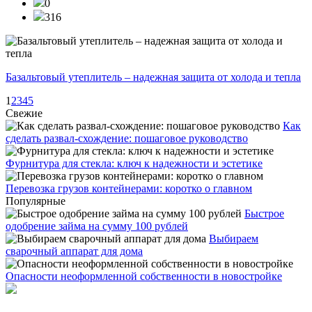
0
316
Базальтовый утеплитель – надежная защита от холода и тепла
1
2
3
4
5
Свежие
Как
сделать развал-схождение: пошаговое руководство
Фурнитура для стекла: ключ к надежности и эстетике
Перевозка грузов контейнерами: коротко о главном
Популярные
Быстрое
одобрение займа на сумму 100 рублей
Выбираем
сварочный аппарат для дома
Опасности неоформленной собственности в новостройке