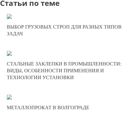
Статьи по теме
16-12-2024
ВЫБОР ГРУЗОВЫХ СТРОП ДЛЯ РАЗНЫХ ТИПОВ
0
ЗАДАЧ
428
27-06-2024
СТАЛЬНЫЕ ЗАКЛЕПКИ В ПРОМЫШЛЕННОСТИ:
0
ВИДЫ, ОСОБЕННОСТИ ПРИМЕНЕНИЯ И
ТЕХНОЛОГИИ УСТАНОВКИ
623
01-10-2022
МЕТАЛЛОПРОКАТ В ВОЛГОГРАДЕ
0
656