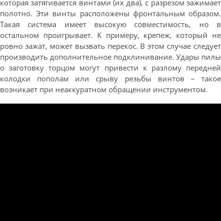
которая затягивается винтами (их два), с разрезом зажимает
полотно. Эти винты расположены фронтальным образом.
Такая система имеет высокую совместимость, но в
остальном проигрывает. К примеру, крепеж, который не
ровно зажат, может вызвать перекос. В этом случае следует
производить дополнительное подклинивание. Удары пилы
о заготовку торцом могут привести к разлому передней
колодки пополам или срыву резьбы винтов – такое
возникает при неаккуратном обращении инструментом.