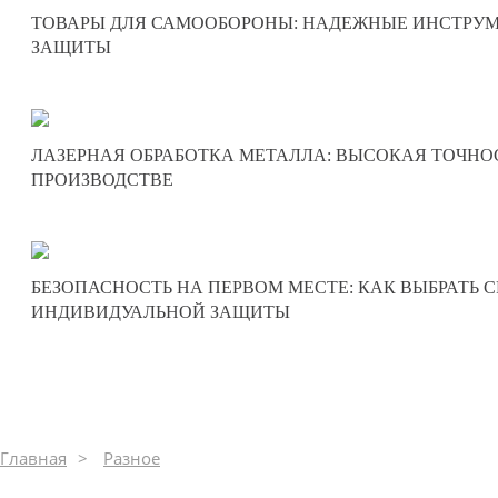
11-10-2025
ТОВАРЫ ДЛЯ САМООБОРОНЫ: НАДЕЖНЫЕ ИНСТРУ
0
ЗАЩИТЫ
355
24-09-2025
ЛАЗЕРНАЯ ОБРАБОТКА МЕТАЛЛА: ВЫСОКАЯ ТОЧНО
0
ПРОИЗВОДСТВЕ
508
22-09-2025
БЕЗОПАСНОСТЬ НА ПЕРВОМ МЕСТЕ: КАК ВЫБРАТЬ 
0
ИНДИВИДУАЛЬНОЙ ЗАЩИТЫ
310
Главная
Разное