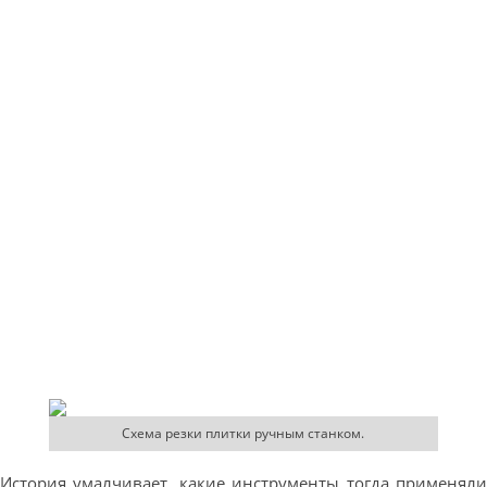
Схема резки плитки ручным станком.
История умалчивает, какие инструменты тогда применяли