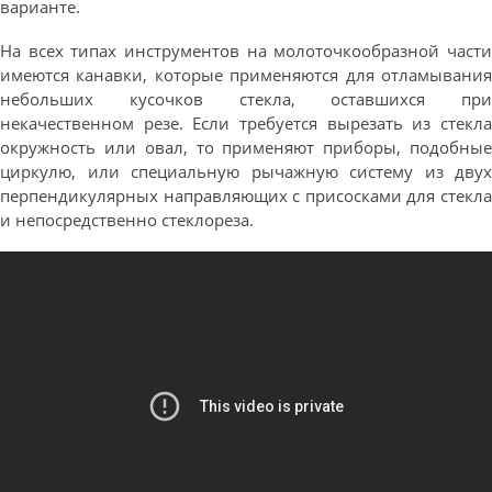
варианте.
На всех типах инструментов на молоточкообразной части
имеются канавки, которые применяются для отламывания
небольших кусочков стекла, оставшихся при
некачественном резе. Если требуется вырезать из стекла
окружность или овал, то применяют приборы, подобные
циркулю, или специальную рычажную систему из двух
перпендикулярных направляющих с присосками для стекла
и непосредственно стеклореза.