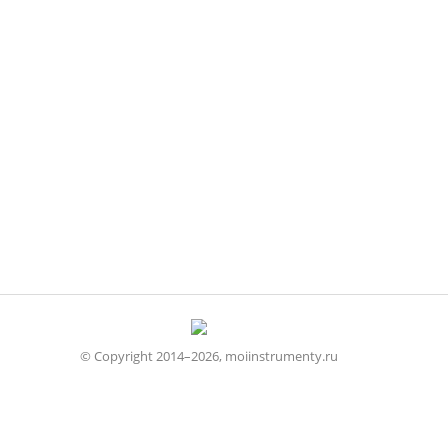
© Copyright 2014–2026, moiinstrumenty.ru
Все права защищены
Строительные
Стандартные