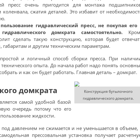
ей пресс очень пригодится для монтажа подшипников
 коленвала, сжатия деталей. Это избавит от необходимос
ю.
 пользование гидравлический пресс, не покупая его 
 гидравлического домкрата самостоятельно.
Кром
олит сделать такую конструкцию, которая будет отвечат
 габаритам и другим техническим параметрам.
простой и логичный способ сборки пресса. При наличии
 технического опыта. До начала работ надо понять основн
обрать и как он будет работать. Главная деталь – домкрат.
кого домкрата
Конструкция бутылочного
гидравлического домкрата.
вляется самой удобной базой
рвую очередь потому что его
спользование жидкости.
 под давлением не сжимается и не уменьшается в объеме,
 самодельная прессовальная установка получает расчетн