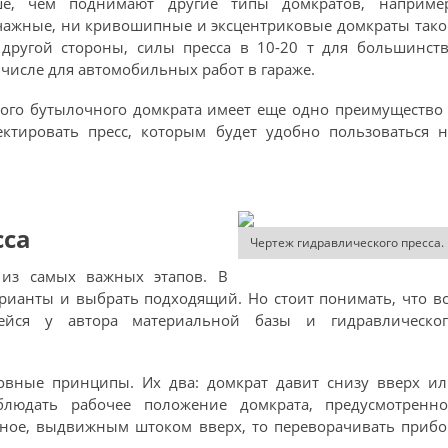
е, чем поднимают другие типы домкратов, например
чажные, ни кривошипные и эксцентриковые домкраты так
 другой стороны, силы пресса в 10-20 т для большинств
 числе для автомобильных работ в гараже.
ого бутылочного домкрата имеет еще одно преимущество
ектировать пресс, которым будет удобно пользоваться 
сса
Чертеж гидравлического пресса.
 из самых важных этапов. В
рианты и выбрать подходящий. Но стоит понимать, что в
йся у автора материальной базы и гидравлическог
овные принципы. Их два: домкрат давит снизу вверх ил
блюдать рабочее положение домкрата, предусмотренно
ьное, выдвижным штоком вверх, то переворачивать приб