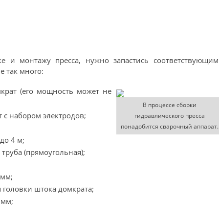
ке и монтажу пресса, нужно запастись соответствующим
е так много:
крат (его мощность может не
В процессе сборки
 с набором электродов;
гидравлического пресса
понадобится сварочный аппарат.
до 4 м;
труба (прямоугольная);
 мм;
 головки штока домкрата;
 мм;