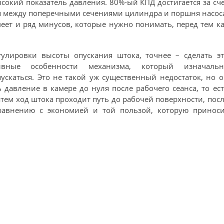
ысокий показатель давления. 80%-ый КПД достигается за сч
 между поперечными сечениями цилиндра и поршня насос
еет и ряд минусов, которые нужно понимать, перед тем к
гулировки высоты опускания штока, точнее – сделать эт
ивные особенности механизма, который изначальн
ускаться. Это не такой уж существенный недостаток, но 
давление в камере до нуля после рабочего сеанса, то ес
тем ход штока проходит путь до рабочей поверхности, пос
сравнению с экономией и той пользой, которую приноси