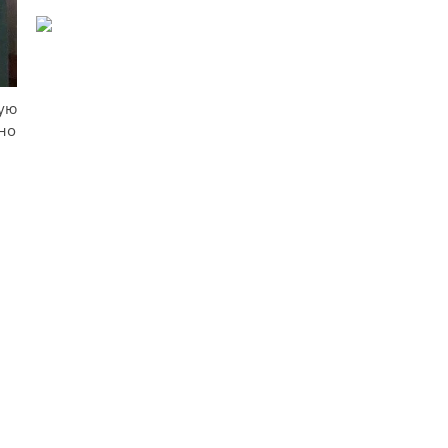
кую
 но