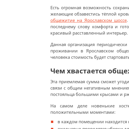
Есть огромная возможность сохран
желающие обзавестись тёплой крова
общежитие на Ярославском шоссе
последнему слову комфорта и гот
красивый расставленный интерьер.
Данная организация периодически
проживании в Ярославском общеж
человека стоимость будет стартоват
Чем хвастается общ
Эта приемлемая сумма сможет угод
связи с общим негативным мнение
постояльца большими крысами и р
На самом деле новенькие хост
положительными моментами:
в каждом помещении находится 
ежедневно проводятся уборки дл