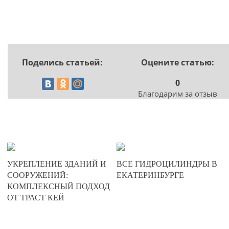
Поделись статьей:
Оцените статью:
0
Благодарим за отзыв
24-11-2024
21-08-2024
УКРЕПЛЕНИЕ ЗДАНИЙ И
ВСЕ ГИДРОЦИЛИНДРЫ В
0
0
СООРУЖЕНИЙ:
ЕКАТЕРИНБУРГЕ
КОМПЛЕКСНЫЙ ПОДХОД
311
285
ОТ ТРАСТ КЕЙ