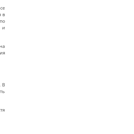
се
я в
по
 и
на
ия
 В
ть
тя