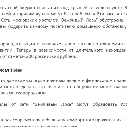
ить свой бюджет и остаться под крышей в тепле и уюте. В
ткой и горячим душем могут без проблем пойти заселятьс
. Сеть московских хостелов “Вежливый Лось” обустроены 
овы подарить каждому посетителю домашнюю обстановку
 проводит акции и позволяет дополнительно сэкономить 
итии. Теперь в зависимости от длительного нахожден
ь от отметки 200 российских рублей.
ежитие
ить даже самым ограниченным людям в финансовом плане.
м можно сделать заключение, что общежитие может одари
жавыми сковородками.
елы от сети “Вежливый Лось” могут обрадовать гос
новая современная мебель для комфортного проживания;
я соответствия санитарным нормам;