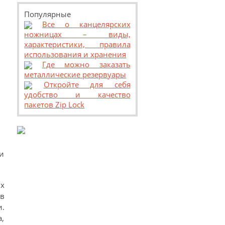
Популярные
Все о канцелярских
ножницах – виды,
характеристики, правила
использования и хранения
Где можно заказать
металлические резервуары
Откройте для себя
удобство и качество
пакетов Zip Lock
 и
х
в
и.
а,