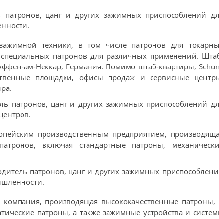
ль патронов, цанг и других зажимных приспособлений д
нности.
 зажимной техники, в том числе патронов для токарны
и специальных патронов для различных применений. Штаб
уффен-ам-Неккар, Германия. Помимо штаб-квартиры, Schu
ственные площадки, офисы продаж и сервисные центры
ра.
ель патронов, цанг и других зажимных приспособлений д
центров.
вропейским производственным предприятием, производяща
патронов, включая стандартные патроны, механически
одитель патронов, цанг и других зажимных приспособлен
ышленности.
я компания, производящая высококачественные патроны, 
атические патроны, а также зажимные устройства и систе