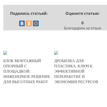
Поделись статьей:
Оцените статью:
0
Благодарим за отзыв
20-06-2025
17-05-2025
БЛОК МОНТАЖНЫЙ
ДРОБИЛКА ДЛЯ
0
0
ОПОРНЫЙ С
ПЛАСТИКА: КЛЮЧ К
ПЛОЩАДКОЙ:
ЭФФЕКТИВНОЙ
192
250
ИНЖЕНЕРНОЕ РЕШЕНИЕ
ПЕРЕРАБОТКЕ И
ДЛЯ ВЫСОТНЫХ РАБОТ
ЭКОНОМИИ РЕСУРСОВ