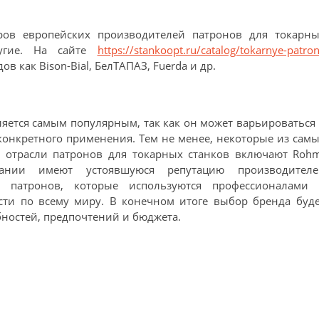
ров европейских производителей патронов для токарны
угие. На сайте
https://stankoopt.ru/catalog/tokarnye-patro
в как Bison-Bial, БелТАПАЗ, Fuerda и др.
ляется самым популярным, так как он может варьироваться
 конкретного применения. Тем не менее, некоторые из сам
 отрасли патронов для токарных станков включают Rohm
пании имеют устоявшуюся репутацию производителе
 патронов, которые используются профессионалами 
ти по всему миру. В конечном итоге выбор бренда буде
ностей, предпочтений и бюджета.