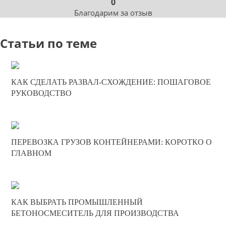
0
Благодарим за отзыв
Статьи по теме
02-12-2025
КАК СДЕЛАТЬ РАЗВАЛ-СХОЖДЕНИЕ: ПОШАГОВОЕ
0
РУКОВОДСТВО
775
30-11-2025
ПЕРЕВОЗКА ГРУЗОВ КОНТЕЙНЕРАМИ: КОРОТКО О
0
ГЛАВНОМ
639
30-11-2025
КАК ВЫБРАТЬ ПРОМЫШЛЕННЫЙ
0
БЕТОНОСМЕСИТЕЛЬ ДЛЯ ПРОИЗВОДСТВА