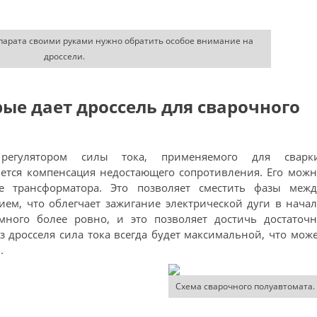
парата своими руками нужно обратить особое внимание на
дроссели.
ые дает дроссель для сварочного
регулятором силы тока, применяемого для сварки
яется компенсация недостающего сопротивления. Его мож
е трансформатора. Это позволяет сместить фазы межд
ем, что облегчает зажигание электрической дуги в нача
много более ровно, и это позволяет достичь достаточн
з дросселя сила тока всегда будет максимальной, что мож
.
Схема сварочного полуавтомата.