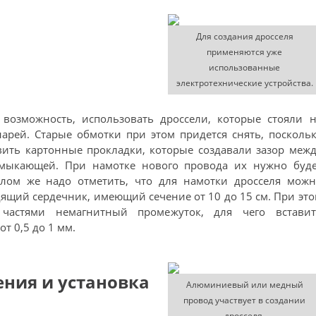
Для создания дросселя
применяются уже
использованные
электротехнические устройства.
 возможность, использовать дроссели, которые стояли н
рей. Старые обмотки при этом придется снять, посколь
вить картонные прокладки, которые создавали зазор меж
амыкающей. При намотке нового провода их нужно буде
елом же надо отметить, что для намотки дросселя можн
ящий сердечник, имеющий сечение от 10 до 15 см. При эт
частями немагнитный промежуток, для чего вставит
 0,5 до 1 мм.
ения и установка
Алюминиевый или медный
провод участвует в создании
дросселя.