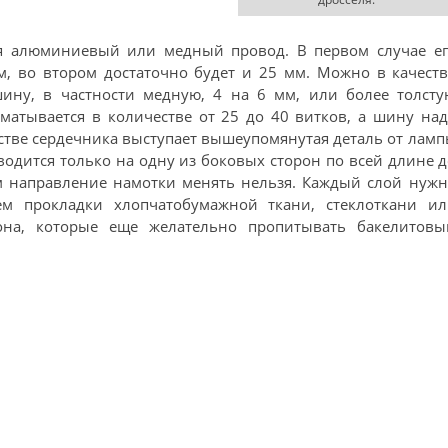
ся алюминиевый или медный провод. В первом случае ег
м, во втором достаточно будет и 25 мм. Можно в качест
ину, в частности медную, 4 на 6 мм, или более толсту
атывается в количестве от 25 до 40 витков, а шину на
честве сердечника выступает вышеупомянутая деталь от лам
водится только на одну из боковых сторон по всей длине 
м направление намотки менять нельзя. Каждый слой нуж
ем прокладки хлопчатобумажной ткани, стеклоткани ил
она, которые еще желательно пропитывать бакелитовы