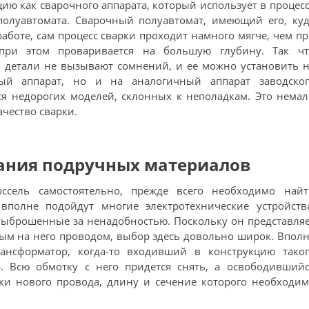
ию как сварочного аппарата, который использует в процес
 полуавтомата. Сварочный полуавтомат, имеющий его, ку
аботе, сам процесс сварки проходит намного мягче, чем п
 при этом проваривается на большую глубину. Так чт
 детали не вызывают сомнений, и ее можно установить 
ый аппарат, но и на аналогичный аппарат заводског
тся недорогих моделей, склонных к неполадкам. Это нема
ачество сварки.
ания подручных материалов
ссель самостоятельно, прежде всего необходимо найт
вполне подойдут многие электротехнические устройства
выброшенные за ненадобностью. Поскольку он представля
ным на него проводом, выбор здесь довольно широк. Впол
ансформатор, когда-то входивший в конструкцию таког
р. Всю обмотку с него придется снять, а освободившийс
ки нового провода, длину и сечение которого необходи