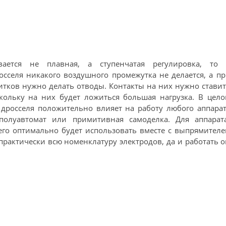
вается не плавная, а ступенчатая регулировка, то 
сселя никакого воздушного промежутка не делается, а п
итков нужно делать отводы. Контакты на них нужно стави
кольку на них будет ложиться большая нагрузка. В цел
 дросселя положительно влияет на работу любого аппара
полуавтомат или примитивная самоделка. Для аппарата
его оптимально будет использовать вместе с выпрямител
практически всю номенклатуру электродов, да и работать 