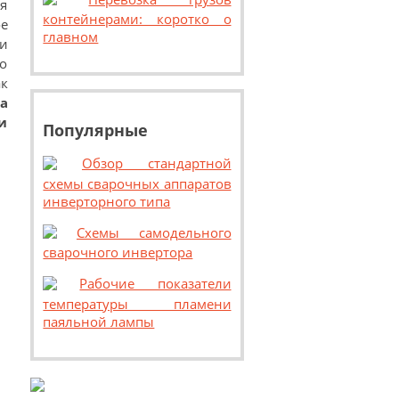
я
контейнерами: коротко о
е
главном
и
ко
к
а
и
Популярные
Обзор стандартной
схемы сварочных аппаратов
инверторного типа
Схемы самодельного
сварочного инвертора
Рабочие показатели
температуры пламени
паяльной лампы